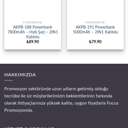
POWERBANK
POWERBANK
AKPB-188 Powerbank
AKPB-191 Powerbank
7800mAh – Hızlı Şarj – 2IN1
5000mAh – 2IN1 Kablolu
Kablolu
₺
89.90
₺
79.90
HAKKIMIZDA
Promosyon sektöründe uzun yılların getirmiş olduğu
tecrübe ile siz müşterilerimizin beklentilerinin farkında
olarak ihtiyaçlarınıza yüksek kalite, uygun fiyatlarla Focus
Promosyonda.