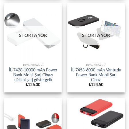
STOKTA YOK
STOKTA YOK
POWERBANK
POWERBANK
İL-7428-10000 mAh Power
İL-7458-6000 mAh Vantuzlu
Bank Mobil Şarj Cihazı
Power Bank Mobil Şarj
(Dijital şarj göstergeli)
Cihazı
₺
126.00
₺
124.50