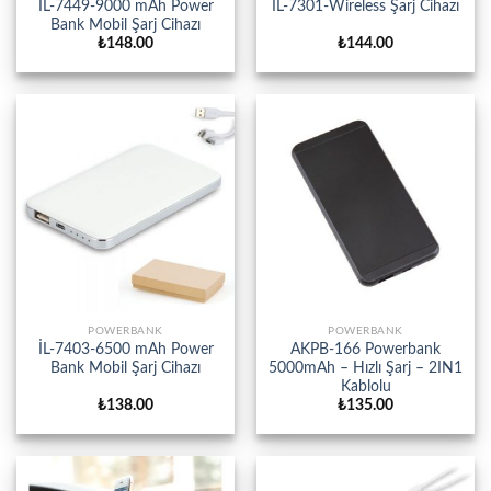
İL-7449-9000 mAh Power
İL-7301-Wireless Şarj Cihazı
Bank Mobil Şarj Cihazı
₺
148.00
₺
144.00
POWERBANK
POWERBANK
İL-7403-6500 mAh Power
AKPB-166 Powerbank
Bank Mobil Şarj Cihazı
5000mAh – Hızlı Şarj – 2IN1
Kablolu
₺
138.00
₺
135.00