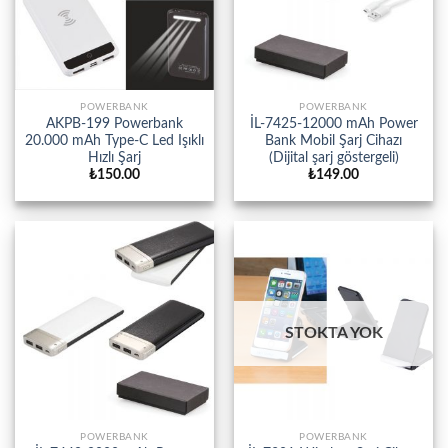
POWERBANK
POWERBANK
AKPB-199 Powerbank
İL-7425-12000 mAh Power
20.000 mAh Type-C Led Işıklı
Bank Mobil Şarj Cihazı
Hızlı Şarj
(Dijital şarj göstergeli)
₺
150.00
₺
149.00
STOKTA YOK
POWERBANK
POWERBANK