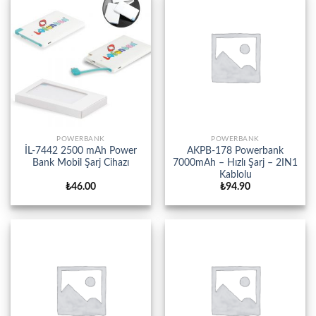
POWERBANK
POWERBANK
İL-7442 2500 mAh Power
AKPB-178 Powerbank
Bank Mobil Şarj Cihazı
7000mAh – Hızlı Şarj – 2IN1
Kablolu
₺
46.00
₺
94.90