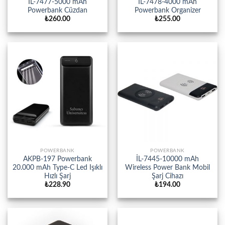
İL-7477-5000 mAh
İL-7478-4000 mAh
Powerbank Cüzdan
Powerbank Organizer
₺
260.00
₺
255.00
POWERBANK
POWERBANK
AKPB-197 Powerbank
İL-7445-10000 mAh
20.000 mAh Type-C Led Işıklı
Wireless Power Bank Mobil
Hızlı Şarj
Şarj Cihazı
₺
228.90
₺
194.00