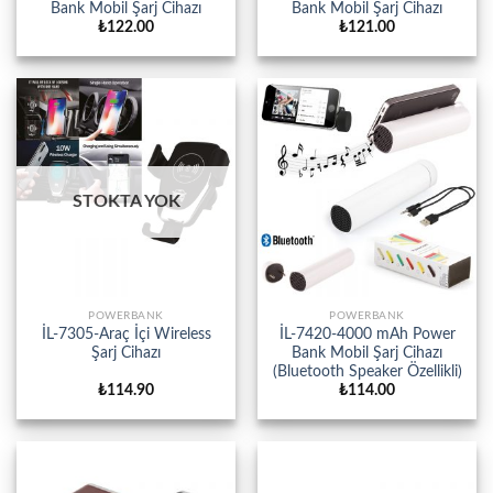
Bank Mobil Şarj Cihazı
Bank Mobil Şarj Cihazı
₺
122.00
₺
121.00
STOKTA YOK
POWERBANK
POWERBANK
İL-7305-Araç İçi Wireless
İL-7420-4000 mAh Power
Şarj Cihazı
Bank Mobil Şarj Cihazı
(Bluetooth Speaker Özellikli)
₺
114.90
₺
114.00