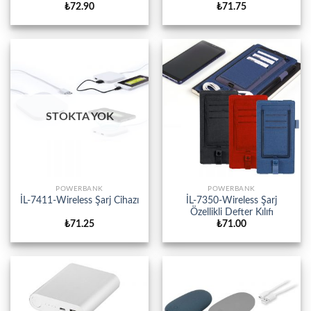
₺
72.90
₺
71.75
STOKTA YOK
POWERBANK
POWERBANK
İL-7411-Wireless Şarj Cihazı
İL-7350-Wireless Şarj
Özellikli Defter Kılıfı
₺
71.25
₺
71.00