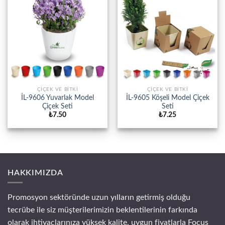
ÇİÇEK VE BİTKİ
ÇİÇEK VE BİTKİ
İL-9606 Yuvarlak Model
İL-9605 Köşeli Model Çiçek
Çiçek Seti
Seti
₺
7.50
₺
7.25
HAKKIMIZDA
Promosyon sektöründe uzun yılların getirmiş olduğu
tecrübe ile siz müşterilerimizin beklentilerinin farkında
olarak ihtiyaçlarınıza yüksek kalite, uygun fiyatlarla Focus