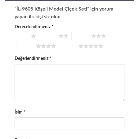
“İL-9605 Köşeli Model Çiçek Seti” için yorum
yapan ilk kişi siz olun
Derecelendirmeniz
*
1/5 yıldız
2/5 yıldız
3/5 yıldız
4/5 yıldız
5/5 yıldız
Değerlendirmeniz
*
İsim
*