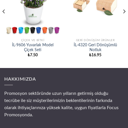
ÇİÇEK VE BİTKİ
GERİ DÖNÜŞÜM ÜRÜNLER
İL-9606 Yuvarlak Model
İL-4320 Geri Dönüşümlü
Çiçek Seti
Notluk
₺
7.50
₺
16.95
HAKKIMIZDA
Promosyon sektöründe uzun yılların getirmiş olduğu
tecrübe ile siz müşterilerimizin beklentilerinin farkında
olarak ihtiyaçlarınıza yüksek kalite, uygun fiyatlarla Focus
Promosyonda.