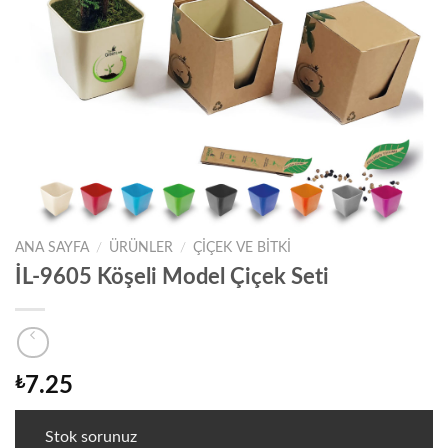
ANA SAYFA
/
ÜRÜNLER
/
ÇİÇEK VE BİTKİ
İL-9605 Köşeli Model Çiçek Seti
₺
7.25
Stok sorunuz