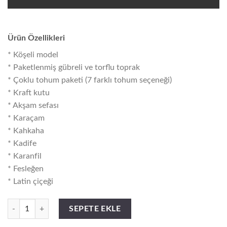
Ürün Özellikleri
* Köşeli model
* Paketlenmiş gübreli ve torflu toprak
* Çoklu tohum paketi (7 farklı tohum seçeneği)
* Kraft kutu
* Akşam sefası
* Karaçam
* Kahkaha
* Kadife
* Karanfil
* Fesleğen
* Latin çiçeği
İL-9605 Köşeli Model Çiçek Seti adet
SEPETE EKLE