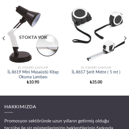
STOKTA YOK
EL FENERİ-ÇAKILAR
EL FENERİ-ÇAKILAR
İL-8619 Mini Masaüstü Kitap
İL-8657 Şerit Metre ( 5 mt )
Okuma Lambası
₺
10.90
₺
35.00
HAKKIMIZDA
Promosyon sektöründe uzun yılların getirmiş olduğu
tecrübe ile siz müşterilerimizin beklentilerinin farkında