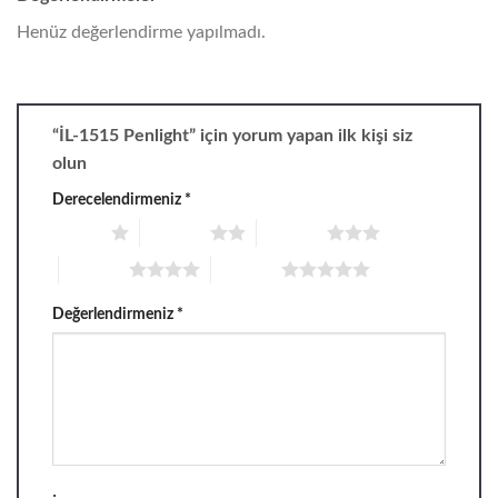
Henüz değerlendirme yapılmadı.
“İL-1515 Penlight” için yorum yapan ilk kişi siz
olun
Derecelendirmeniz
*
1/5 yıldız
2/5 yıldız
3/5 yıldız
4/5 yıldız
5/5 yıldız
Değerlendirmeniz
*