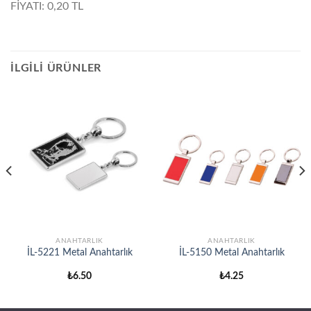
FİYATI: 0,20 TL
İLGILI ÜRÜNLER
ANAHTARLIK
ANAHTARLIK
İL-5221 Metal Anahtarlık
İL-5150 Metal Anahtarlık
₺
6.50
₺
4.25