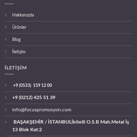
Hakkımızda
Ürünler
Blog
İletişim
İLETİŞİM
+9 (0533) 159 12 00
+9 (0212) 425 51 39
info@focuspromosyon.com
BAŞAKŞEHİR / İSTANBUL
İkitelli O.S.B Mah.Metal İş
13 Blok Kat:2