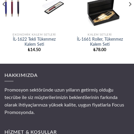
EKONOMİK KALEM SETLERİ
KALEM SETLERİ
İL-1622 Tekli Tükenmez
İL-1661 Roller, Tükenmez
Kalem Seti
Kalem Seti
₺
14.50
₺
78.00
HAKKIMIZDA
Promosyon sektöründe uzun yılların getirmiş olduğu
tecrübe ile siz müşterilerimizin beklentilerinin farkında
olarak ihtiyaçlarınıza yüksek kalite, uygun fiyatlarla Focus
Promosyonda.
HİZMET & KOŞULLAR