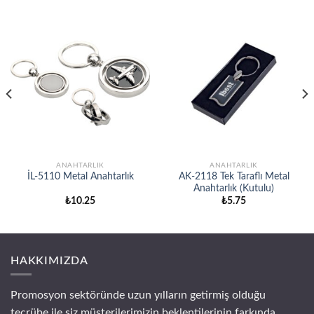
ANAHTARLIK
ANAHTARLIK
İL-5110 Metal Anahtarlık
AK-2118 Tek Taraflı Metal
Anahtarlık (Kutulu)
₺
10.25
₺
5.75
HAKKIMIZDA
Promosyon sektöründe uzun yılların getirmiş olduğu
tecrübe ile siz müşterilerimizin beklentilerinin farkında