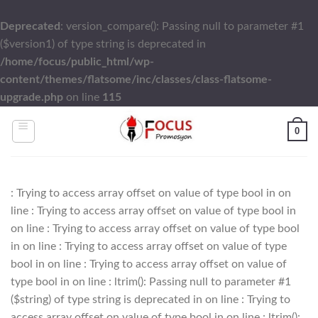
Deprecated
: version_compare(): Passing null to parameter #1
($version1) of type string is deprecated in
/home/focus/public_html/wp-
content/themes/flatsome/inc/classes/class-flatsome-
upgrade.php
on line
115
Skip
0
to
content
: Trying to access array offset on value of type bool in
on
line
: Trying to access array offset on value of type bool in
on line
: Trying to access array offset on value of type bool
in
on line
: Trying to access array offset on value of type
bool in
on line
: Trying to access array offset on value of
type bool in
on line
: ltrim(): Passing null to parameter #1
($string) of type string is deprecated in
on line
: Trying to
access array offset on value of type bool in
on line
: ltrim():