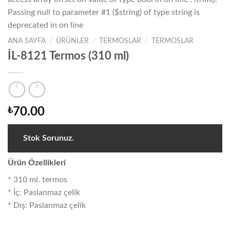
Passing null to parameter #1 ($string) of type string is
deprecated in
on line
ANA SAYFA
/
ÜRÜNLER
/
TERMOSLAR
/
TERMOSLAR
Warning
/home/focus/public_h
İL-8121 Termos (310 ml)
content/themes/flats
wc-global.php
₺
70.00
Stok Sorunuz.
Ürün Özellikleri
* 310 ml. termos
* İç: Paslanmaz çelik
* Dış: Paslanmaz çelik