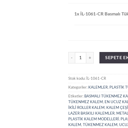
1x İL-1061-CR Basmalı T
İL-1061-CR Basmalı Tükenmez Ka
SEPETE E
Stok kodu:
İL-1061-CR
Kategoriler:
KALEMLER
,
PLASTİK 
Etiketler:
BASMALI TÜKENMEZ K
TÜKENMEZ KALEM
,
EN UCUZ KA
İKİLİ ROLLER KALEM
,
KALEM ÇEŞİ
LAZER BASKILI KALEMLER
,
META
PLASTİK KALEM MODELLERİ
,
PLA
KALEM
,
TÜKENMEZ KALEM
,
UCU