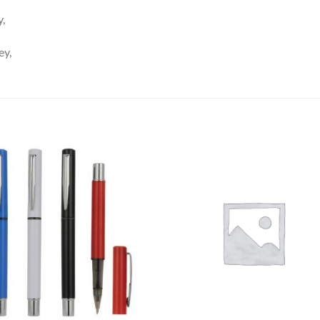
y,
ey,