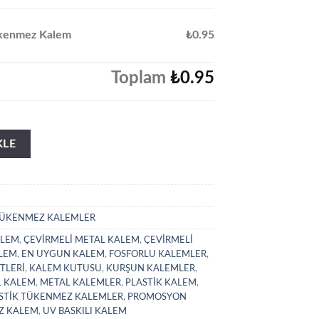
ükenmez Kalem
₺0.95
Toplam
₺0.95
lem adet
KLE
TÜKENMEZ KALEMLER
ALEM
,
ÇEVİRMELİ METAL KALEM
,
ÇEVİRMELİ
LEM
,
EN UYGUN KALEM
,
FOSFORLU KALEMLER
,
TLERİ
,
KALEM KUTUSU
,
KURŞUN KALEMLER
,
L KALEM
,
METAL KALEMLER
,
PLASTİK KALEM
,
STİK TÜKENMEZ KALEMLER
,
PROMOSYON
Z KALEM
,
UV BASKILI KALEM