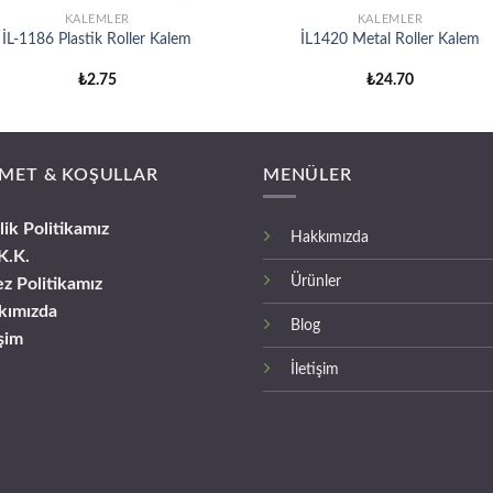
KALEMLER
KALEMLER
İL-1186 Plastik Roller Kalem
İL1420 Metal Roller Kalem
₺
2.75
₺
24.70
MET & KOŞULLAR
MENÜLER
ilik Politikamız
Hakkımızda
K.K.
Ürünler
z Politikamız
kımızda
Blog
işim
İletişim