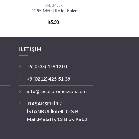
KALEMLER
İL1285 Metal Roller Kalem
₺
5.50
İLETİŞİM
+9 (0533) 159 12 00
+9 (0212) 425 51 39
info@focuspromosyon.com
BAŞAKŞEHİR /
İSTANBUL
İkitelli O.S.B
Mah.Metal İş 13 Blok Kat:2