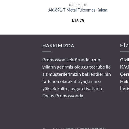
EMLER
KALEMLER
k Tükenmez Kalem
AK-691-T Metal Tükenmez Kalem
0.90
₺
16.75
HAKKIMIZDA
HİZ
Promosyon sektöründe uzun
Gizl
yılların getirmiş olduğu tecrübe ile
K.V.
siz müşterilerimizin beklentilerinin
Çere
farkında olarak ihtiyaçlarınıza
Hak
yüksek kalite, uygun fiyatlarla
İlet
Focus Promosyonda.