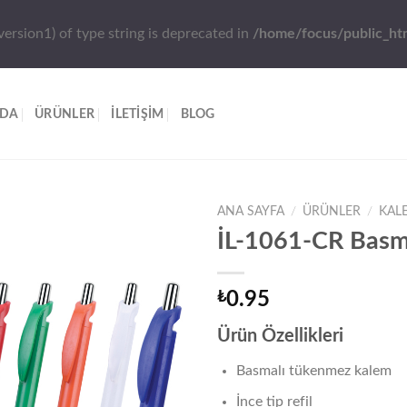
version1) of type string is deprecated in
/home/focus/public_htm
ZDA
ÜRÜNLER
İLETİŞİM
BLOG
ANA SAYFA
/
ÜRÜNLER
/
KAL
İL-1061-CR Basm
₺
0.95
Ürün Özellikleri
Basmalı tükenmez kalem
İnce tip refil