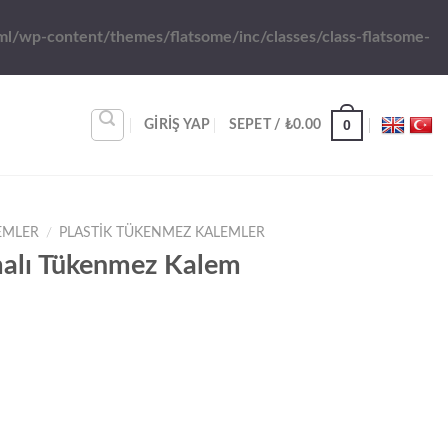
l/wp-content/themes/flatsome/inc/classes/class-flatsome-
0
GIRIŞ YAP
SEPET /
₺
0.00
EMLER
/
PLASTİK TÜKENMEZ KALEMLER
alı Tükenmez Kalem