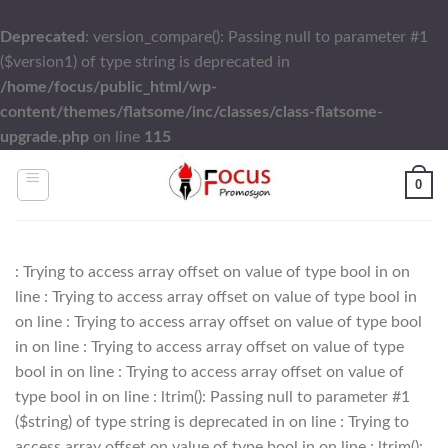
Deprecated
: version_compare(): Passing null to parameter #1
($version1) of type string is deprecated in
/home/focus/public_html/wp-
content/themes/flatsome/inc/classes/class-flatsome-
upgrade.php
on line
115
Skip
0
to
content
: Trying to access array offset on value of type bool in
on
line
: Trying to access array offset on value of type bool in
on line
: Trying to access array offset on value of type bool
in
on line
: Trying to access array offset on value of type
bool in
on line
: Trying to access array offset on value of
type bool in
on line
: ltrim(): Passing null to parameter #1
($string) of type string is deprecated in
on line
: Trying to
access array offset on value of type bool in
on line
: ltrim():