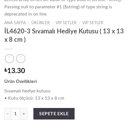
Passing null to parameter #1 ($string) of type string is
deprecated in
on line
ANA SAYFA
/
ÜRÜNLER
/
VIP SETLER
/
VIP SETLER
Warning
/home/focus/public_h
İL4620-3 Sıvamalı Hediye Kutusu ( 13 x 13
content/themes/flats
x 8 cm )
wc-global.php
₺
13.30
Ürün Özellikleri
Sıvamalı hediye kutusu
• Kutu ölçüsü: 13 x 13 x 8 cm
İL4620-3 Sıvamalı Hediye Kutusu ( 13 x 13 x 8 cm ) adet
SEPETE EKLE