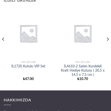
İLGILI ÜRÜNLER
VIP SETLER
VIP SETLER
İL1720 Kutulu VIP Set
İL4610-2 Saten Kurdeleli
Kraft Hediye Kutusu ( 20,5 x
14,5 x 7,5 cm )
₺
47.00
₺
10.70
HAKKIMIZDA