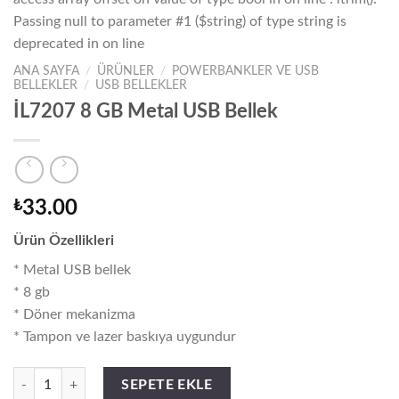
Passing null to parameter #1 ($string) of type string is
deprecated in
on line
ANA SAYFA
/
ÜRÜNLER
/
POWERBANKLER VE USB
BELLEKLER
/
USB BELLEKLER
Warning
/home/focus/public_h
İL7207 8 GB Metal USB Bellek
content/themes/flats
wc-global.php
₺
33.00
Ürün Özellikleri
* Metal USB bellek
* 8 gb
* Döner mekanizma
* Tampon ve lazer baskıya uygundur
İL7207 8 GB Metal USB Bellek adet
SEPETE EKLE