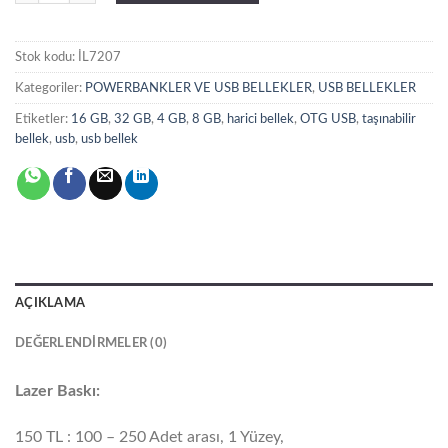
Stok kodu:
İL7207
Kategoriler:
POWERBANKLER VE USB BELLEKLER
,
USB BELLEKLER
Etiketler:
16 GB
,
32 GB
,
4 GB
,
8 GB
,
harici bellek
,
OTG USB
,
taşınabilir
bellek
,
usb
,
usb bellek
AÇIKLAMA
DEĞERLENDIRMELER (0)
Lazer Baskı:
150 TL : 100 – 250 Adet arası, 1 Yüzey,