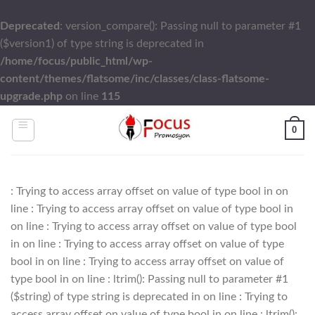
Deprecated
: version_compare(): Passing null to parameter #1
($version1) of type string is deprecated in
/home/focus/public_html/wp-
content/themes/flatsome/inc/classes/class-flatsome-
upgrade.php
on line
115
Skip
0
to
content
: Trying to access array offset on value of type bool in
on
line
: Trying to access array offset on value of type bool in
on line
: Trying to access array offset on value of type bool
in
on line
: Trying to access array offset on value of type
bool in
on line
: Trying to access array offset on value of
type bool in
on line
: ltrim(): Passing null to parameter #1
($string) of type string is deprecated in
on line
: Trying to
access array offset on value of type bool in
on line
: ltrim():