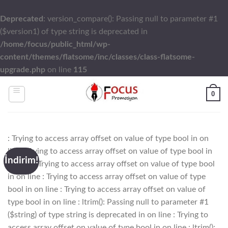
Deprecated
: version_compare(): Passing null to parameter #1
($version1) of type string is deprecated in
/home/focus/public_html/wp-
content/themes/flatsome/inc/classes/class-flatsome-
upgrade.php
on line
115
Skip
0
to
content
: Trying to access array offset on value of type bool in
on
line
: Trying to access array offset on value of type bool in
İndirim!
on line
: Trying to access array offset on value of type bool
in
on line
: Trying to access array offset on value of type
bool in
on line
: Trying to access array offset on value of
type bool in
on line
: ltrim(): Passing null to parameter #1
($string) of type string is deprecated in
on line
: Trying to
access array offset on value of type bool in
on line
: ltrim():