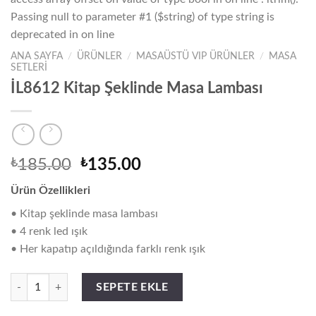
Passing null to parameter #1 ($string) of type string is
deprecated in
on line
ANA SAYFA
/
ÜRÜNLER
/
MASAÜSTÜ VIP ÜRÜNLER
/
MASA
SETLERİ
Warning
/home/focus/public_h
İL8612 Kitap Şeklinde Masa Lambası
content/themes/flats
wc-global.php
Orijinal
Şu
₺
185.00
₺
135.00
fiyat:
andaki
Ürün Özellikleri
₺185.00.
fiyat:
₺135.00.
• Kitap şeklinde masa lambası
• 4 renk led ışık
• Her kapatıp açıldığında farklı renk ışık
İL8612 Kitap Şeklinde Masa Lambası adet
SEPETE EKLE