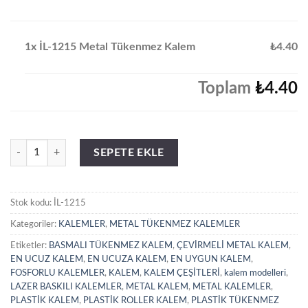
1x İL-1215 Metal Tükenmez Kalem
₺4.40
Toplam
₺4.40
İL-1215 Metal Tükenmez Kalem adet
SEPETE EKLE
Stok kodu:
İL-1215
Kategoriler:
KALEMLER
,
METAL TÜKENMEZ KALEMLER
Etiketler:
BASMALI TÜKENMEZ KALEM
,
ÇEVİRMELİ METAL KALEM
,
EN UCUZ KALEM
,
EN UCUZA KALEM
,
EN UYGUN KALEM
,
FOSFORLU KALEMLER
,
KALEM
,
KALEM ÇEŞİTLERİ
,
kalem modelleri
,
LAZER BASKILI KALEMLER
,
METAL KALEM
,
METAL KALEMLER
,
PLASTİK KALEM
,
PLASTİK ROLLER KALEM
,
PLASTİK TÜKENMEZ