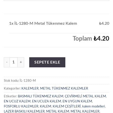
1x İL-1280-M Metal Tükenmez Kalem
₺4.20
Toplam
₺4.20
İL-1280-M Metal Tükenmez Kalem adet
SEPETE EKLE
Stok kodu:
İL-1280-M
Kategoriler:
KALEMLER
,
METAL TÜKENMEZ KALEMLER
Etiketler:
BASMALI TÜKENMEZ KALEM
,
ÇEVİRMELİ METAL KALEM
,
EN UCUZ KALEM
,
EN UCUZA KALEM
,
EN UYGUN KALEM
,
FOSFORLU KALEMLER
,
KALEM
,
KALEM ÇEŞİTLERİ
,
kalem modelleri
,
LAZER BASKILI KALEMLER
,
METAL KALEM
,
METAL KALEMLER
,