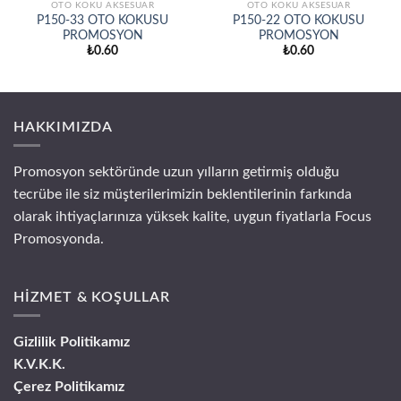
OTO KOKU AKSESUAR
OTO KOKU AKSESUAR
P150-33 OTO KOKUSU
P150-22 OTO KOKUSU
PROMOSYON
PROMOSYON
₺
0.60
₺
0.60
HAKKIMIZDA
Promosyon sektöründe uzun yılların getirmiş olduğu
tecrübe ile siz müşterilerimizin beklentilerinin farkında
olarak ihtiyaçlarınıza yüksek kalite, uygun fiyatlarla Focus
Promosyonda.
HİZMET & KOŞULLAR
Gizlilik Politikamız
K.V.K.K.
Çerez Politikamız