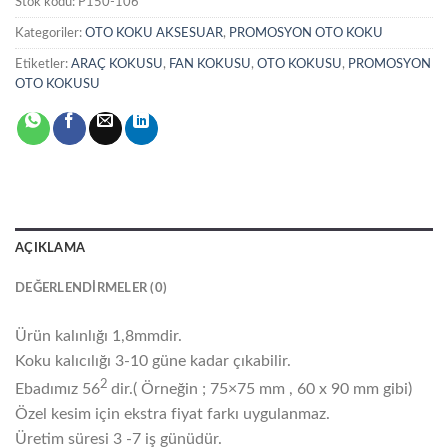
Stok kodu:
P150-106
Kategoriler:
OTO KOKU AKSESUAR
,
PROMOSYON OTO KOKU
Etiketler:
ARAÇ KOKUSU
,
FAN KOKUSU
,
OTO KOKUSU
,
PROMOSYON
OTO KOKUSU
AÇIKLAMA
DEĞERLENDIRMELER (0)
Ürün kalınlığı 1,8mmdir.
Koku kalıcılığı 3-10 güne kadar çıkabilir.
2
Ebadımız 56
dir.( Örneğin ; 75×75 mm , 60 x 90 mm gibi)
Özel kesim için ekstra fiyat farkı uygulanmaz.
Üretim süresi 3 -7 iş günüdür.