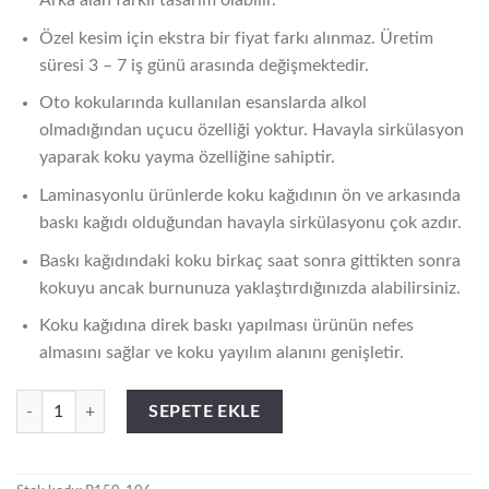
Arka alan farklı tasarım olabilir.
Özel kesim için ekstra bir fiyat farkı alınmaz. Üretim
süresi 3 – 7 iş günü arasında değişmektedir.
Oto kokularında kullanılan esanslarda alkol
olmadığından uçucu özelliği yoktur. Havayla sirkülasyon
yaparak koku yayma özelliğine sahiptir.
Laminasyonlu ürünlerde koku kağıdının ön ve arkasında
baskı kağıdı olduğundan havayla sirkülasyonu çok azdır.
Baskı kağıdındaki koku birkaç saat sonra gittikten sonra
kokuyu ancak burnunuza yaklaştırdığınızda alabilirsiniz.
Koku kağıdına direk baskı yapılması ürünün nefes
almasını sağlar ve koku yayılım alanını genişletir.
P150-106 OTO KOKUSU PROMOSYON adet
SEPETE EKLE