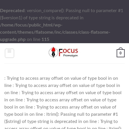
Deprecated
: version_compare(): Passing null to parameter #1
($version1) of type string is deprecated in
/home/focus/public_html/wp-
content/themes/flatsome/inc/classes/class-flatsome-
upgrade.php
on line
115
Skip
0
to
content
: Trying to access array offset on value of type bool in
on
line
: Trying to access array offset on value of type bool in
on line
: Trying to access array offset on value of type bool
in
on line
: Trying to access array offset on value of type
bool in
on line
: Trying to access array offset on value of
type bool in
on line
: ltrim(): Passing null to parameter #1
($string) of type string is deprecated in
on line
: Trying to
access array offset on value of type bool in
on line
: ltrim():