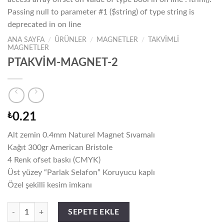
Passing null to parameter #1 ($string) of type string is
deprecated in
on line
ANA SAYFA
/
ÜRÜNLER
/
MAGNETLER
/
TAKVİMLİ
MAGNETLER
Warning
/home/focus/public_h
PTAKVİM-MAGNET-2
content/themes/flats
wc-global.php
₺
0.21
Alt zemin 0.4mm Naturel Magnet Sıvamalı
Kağıt 300gr American Bristole
4 Renk ofset baskı (CMYK)
Üst yüzey “Parlak Selafon” Koruyucu kaplı
Özel şekilli kesim imkanı
PTAKVİM-MAGNET-2 adet
SEPETE EKLE